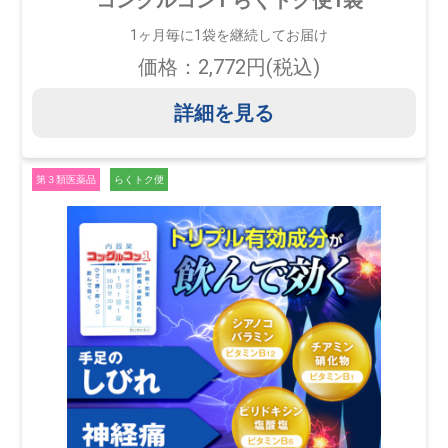
コングルコン1 らくトク便1袋
1ヶ月毎に1袋を継続してお届け
価格：2,772円(税込)
詳細を見る
第３類医薬品
らくトク便