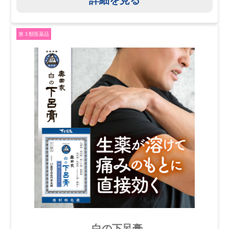
第３類医薬品
白の下呂膏