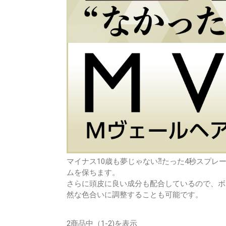
マイナス10歳も夢じゃない⁈たった4秒スプ
ムを保ちます。
さらに頭皮に良い成分も配合しているので、ボ
然な色合いに調整することも可能です。
2商品中（1-2)を表示