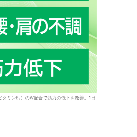
ビタミンB₁）のW配合で筋力の低下を改善。1日