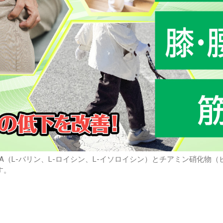
A（L-バリン、L-ロイシン、L-イソロイシン）とチアミン硝化物（
す。