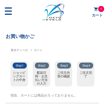
0
カート
お買い物かご
東京ディベロ
カート
Step1
Step2
Step3
Step4
ショッピ
配送日
ご注文内
ご注文完
ングカー
時・お支
容の確認
了
トの中身
払い方法
の入力
現在、カートには商品が入っておりません。