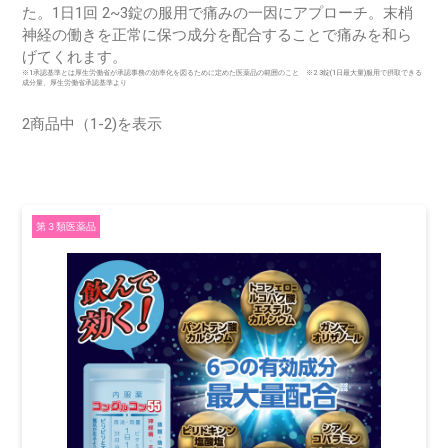
た。1日1回 2~3錠の服用で痛みの一因にアプローチ。末梢
神経の働きを正常に保つ成分を配合することで痛みを和ら
げてくれます。
※1承認基準とは厚生労働省が承認事務の効率化を図るために定めた医薬品の範囲のこと ※2 3錠(1日最大量)服用で摂取できる
成分量、厚生労働省承認基準より
2商品中（1-2)を表示
第３類医薬品