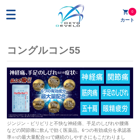
0
カート
コングルコン55
ジンジン・ビリビリと不快な神経痛、手足のしびれや腰痛
などの関節痛に飲んで効く医薬品。6つの有効成分を承認基
準
の最大量配合
で継続のしやすさにもこだわりまし
※1
※2