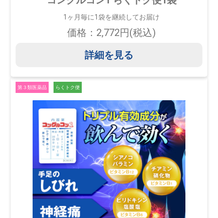
コングルコン1 らくトク便1袋
1ヶ月毎に1袋を継続してお届け
価格：2,772円(税込)
詳細を見る
第３類医薬品
らくトク便