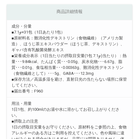
商品詳細情報
成分・分量
■7.1ℊ×31包（1日あたり1包）
■原材料名：難消化性デキストリン（食物繊維）（アメリカ製
造）、ほうじ茶エキスパウダー（ほうじ茶、デキストリン）、
ギャバ含有乳酸菌発酵エキス
■栄養成分表示（1日当たりの摂取目安量(1包 7.1ℊ)当たり）：熱
量･･･9.84kcal、たんぱく質･･･0.05g、炭水化物･･･6.67g、脂
質･･･0.01g、食塩相当量･･･0.00363g、難消化性デキストリン
（食物繊維として）･･･5g、GABA･･･12.3mg
■保存方法／高温多湿を避け、直射日光の当たらない場所に保管
してください。
■届出番号：F960
用法・用量
1日1包、約100mlのお湯や水に溶かしてお召し上がりくださ
い。
■摂取上の注意
1日の摂取目安量をお守りください。原材料をご参照の上、食物
アレルギーのある方はご利用を控えてください。色や風味に違
いがみられる場合がありますが、品質には問題ありません。体