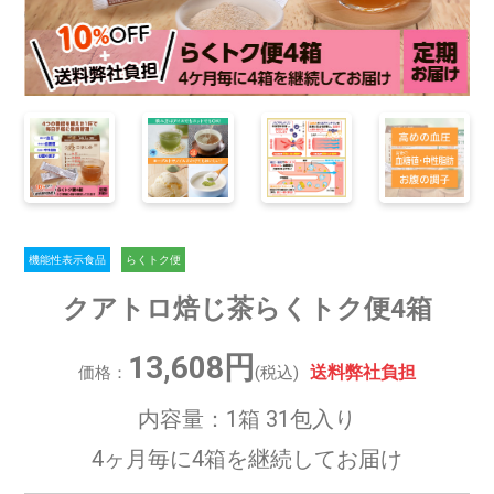
機能性表示食品
らくトク便
クアトロ焙じ茶らくトク便4箱
13,608円
送料弊社負担
価格：
(税込)
内容量：1箱 31包入り
4ヶ月毎に4箱を継続してお届け