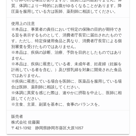
質、体調により一時的にお腹がゆるくなることがあります。降
圧薬を服用している方は医師、薬剤師に相談してください。
使用上の注意
※本品は、事業者の責任において特定の保険の目的が期待でき
る旨を表示するものとして、消費者庁長官に届出されたもので
す。ただし、特定保健用食品と異なり、消費者庁長官による個
別審査を受けたものではありません。
※本品は、疾病の診断、治療、予防を目的としたものではあり
ません。
※本品は、疾病に罹患している者、未成年者、妊産婦（妊娠を
計画している者を含む。）及び授乳婦を対象に開発された食品
ではありません。
※疾病に罹患している場合を医師に、医薬品を服用している場
合は医師、薬剤師に相談してください。
※体調に異変を感じた際は、速やかに摂取を中止し、医師に相
談してください。
※主食、主菜、副菜を基本に、食事のバランスを。
販売者
株式会社 佐藤園
〒421-1392 静岡県静岡市葵区大原1057