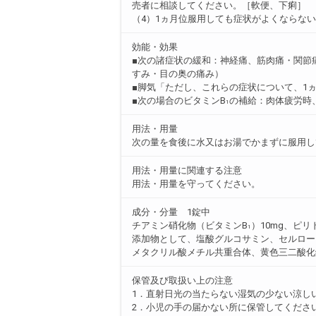
売者に相談してください。［軟便、下痢］
（4）1ヵ月位服用しても症状がよくならな
効能・効果
■次の諸症状の緩和：神経痛、筋肉痛・関節
すみ・目の奥の痛み）
■脚気「ただし、これらの症状について、1
■次の場合のビタミンB
の補給：肉体疲労時
1
用法・用量
次の量を食後に水又はお湯でかまずに服用して
用法・用量に関連する注意
用法・用量を守ってください。
成分・分量 1錠中
チアミン硝化物（ビタミンB
）10mg、ピ
1
添加物として、塩酸グルコサミン、セルロー
メタクリル酸メチル共重合体、黄色三二酸化
保管及び取扱い上の注意
1．直射日光の当たらない湿気の少ない涼し
2．小児の手の届かない所に保管してくださ