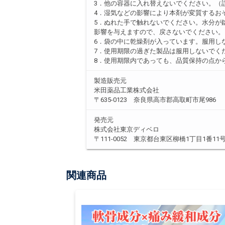
3．他の容器に入れ替えないでください。（
4．湿気などの影響により本剤が変質するお
5．ぬれた手で触れないでください。水分が
影響を与えますので、戻さないでください。
6．袋の中に乾燥剤が入っています。服用し
7．使用期限の過ぎた製品は服用しないでく
8．使用期限内であっても、品質保持の点か
製造販売元
米田薬品工業株式会社
〒635-0123 奈良県高市郡高取町市尾986
発売元
株式会社東京ディベロ
〒111-0052 東京都台東区柳橋1丁目1番11
関連商品