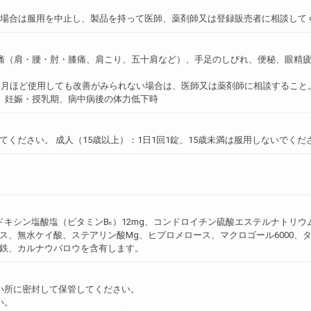
い場合は服用を中止し、製品を持って医師、薬剤師又は登録販売者に相談して
痛（肩・腰・肘・膝痛、肩こり、五十肩など）、手足のしびれ、便秘、眼精
ヵ月ほど使用しても改善がみられない場合は、医師又は薬剤師に相談すること
、妊娠・授乳期、病中病後の体力低下時
ください。 成人（15歳以上）：1日1回1錠、15歳未満は服用しないでくだ
リドキシン塩酸塩（ビタミンB
）12mg、コンドロイチン硫酸エステルナトリウム
6
ス、無水ケイ酸、ステアリン酸Mg、ヒプロメロース、マクロゴール6000、
鉄、カルナウバロウを含有します。
い所に密封して保管してください。
い。