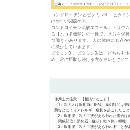
コンドロイチンとビタミンB
・ビタミン
1
けやすい関節ケア。
コンドロイチン硫酸エステルナトリウム
る【ムコ多糖類】の一種で、水分を保持
つ働きがあります。 人の体内にも存在
に減少していきます。
ビタミンB
、ビタミンB
は、どちらも体
1
6
め、常に摂取し続ける方が良いとされて
使用上の注意：【相談すること】
（1）次の人は服用前に医師、薬剤師又は登
薬などによりアレルギー症状を起こしたこと
（2）服用後、次の症状があらわれた場合は
［関係部位］消化器［症状］吐き気・嘔吐
（3）服用後、次の症状があらわれることが