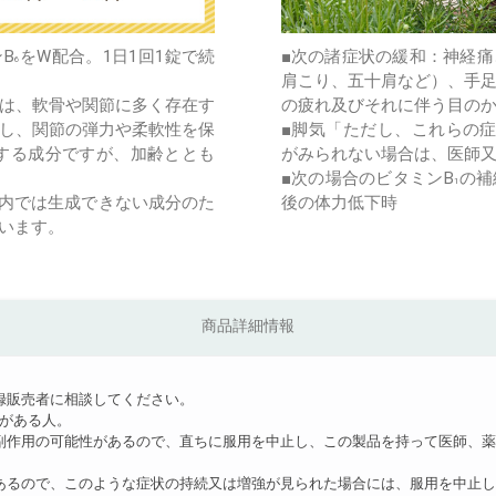
B
をW配合。1日1回1錠で続
■次の諸症状の緩和：神経
6
肩こり、五十肩など）、手
は、軟骨や関節に多く存在す
の疲れ及びそれに伴う目の
し、関節の弾力や柔軟性を保
■脚気「ただし、これらの
する成分ですが、加齢ととも
がみられない場合は、医師
■次の場合のビタミンB
の補
1
内では生成できない成分のた
後の体力低下時
います。
商品詳細情報
録販売者に相談してください。
がある人。
副作用の可能性があるので、直ちに服用を中止し、この製品を持って医師、
あるので、このような症状の持続又は増強が見られた場合には、服用を中止